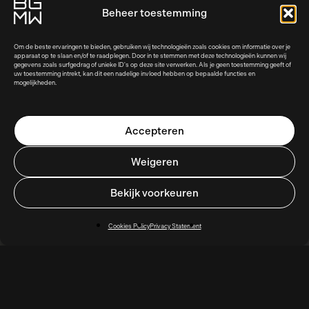
Beheer toestemming
Om de beste ervaringen te bieden, gebruiken wij technologieën zoals cookies om informatie over je
apparaat op te slaan en/of te raadplegen. Door in te stemmen met deze technologieën kunnen wij
gegevens zoals surfgedrag of unieke ID's op deze site verwerken. Als je geen toestemming geeft of
uw toestemming intrekt, kan dit een nadelige invloed hebben op bepaalde functies en
mogelijkheden.
Accepteren
Weigeren
Bekijk voorkeuren
Cookies Policy
Privacy Statement
BGMW
adds
value
to