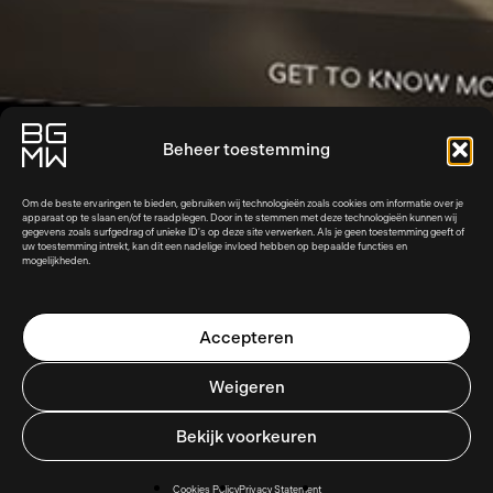
Beheer toestemming
Om de beste ervaringen te bieden, gebruiken wij technologieën zoals cookies om informatie over je
apparaat op te slaan en/of te raadplegen. Door in te stemmen met deze technologieën kunnen wij
gegevens zoals surfgedrag of unieke ID's op deze site verwerken. Als je geen toestemming geeft of
uw toestemming intrekt, kan dit een nadelige invloed hebben op bepaalde functies en
mogelijkheden.
Accepteren
Weigeren
Bekijk voorkeuren
Cookies Policy
Privacy Statement