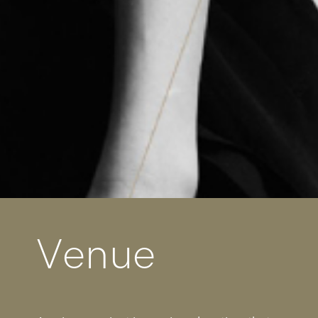
V
e
n
u
e