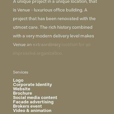
A
unique
project
in
a
unique
location,
that
is
Venue
-
luxurious
office
building.
A
project
that
has
been
renovated
with
the
utmost
care.
The
rich
history
combined
with
a
very
modern
delivery
level
makes
Venue
an
extraordinary
location
for
an
impressive
organization.
Services
Logo
Corporate Identity
Website
Brochure
Social media content
Facade advertising
Brokers event
Video & animation