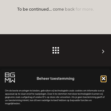
To
be
continued...
come
back
for
more.
Beheer toestemming
Om de beste ervaringen te bieden, gebruiken wij technologieën zoals cookies om informatie over je
apparaat op te slaan en/of te raadplegen. Door in te stemmen met deze technologieën kunnen wij
gegevens zoals surfgedrag of unieke ID's op deze site verwerken. Als je geen toestemming geeft of
uw toestemming intrekt, kan dit een nadelige invloed hebben op bepaalde functies en
mogelijkheden.