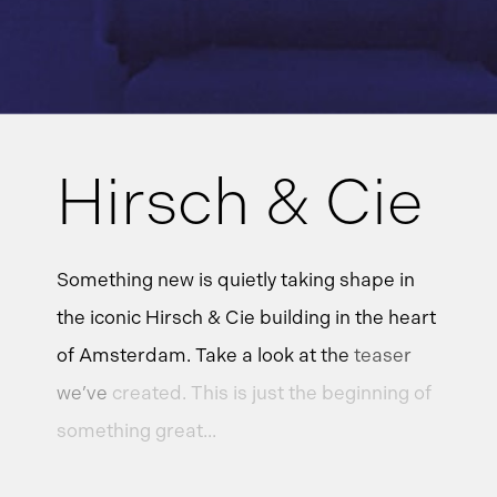
Hirsch
&
Cie
Something
new
is
quietly
taking
shape
in
the
iconic
Hirsch
&
Cie
building
in
the
heart
of
Amsterdam.
Take
a
look
at
the
teaser
we’ve
created.
This
is
just
the
beginning
of
something
great...