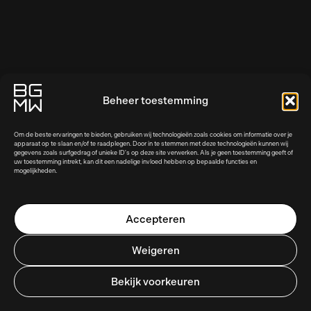
Beheer toestemming
Om de beste ervaringen te bieden, gebruiken wij technologieën zoals cookies om informatie over je
apparaat op te slaan en/of te raadplegen. Door in te stemmen met deze technologieën kunnen wij
gegevens zoals surfgedrag of unieke ID's op deze site verwerken. Als je geen toestemming geeft of
uw toestemming intrekt, kan dit een nadelige invloed hebben op bepaalde functies en
mogelijkheden.
Accepteren
Weigeren
Bekijk voorkeuren